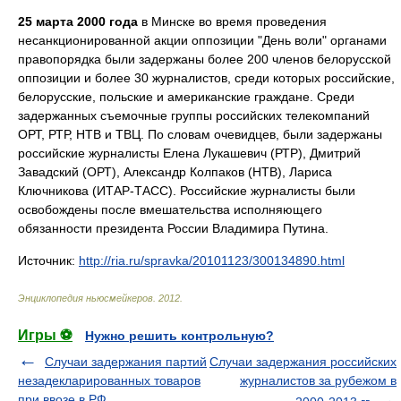
25 марта 2000 года
в Минске во время проведения
несанкционированной акции оппозиции "День воли" органами
правопорядка были задержаны более 200 членов белорусской
оппозиции и более 30 журналистов, среди которых российские,
белорусские, польские и американские граждане. Среди
задержанных съемочные группы российских телекомпаний
ОРТ, РТР, НТВ и ТВЦ. По словам очевидцев, были задержаны
российские журналисты Елена Лукашевич (РТР), Дмитрий
Завадский (ОРТ), Александр Колпаков (НТВ), Лариса
Ключникова (ИТАР-ТАСС). Российские журналисты были
освобождены после вмешательства исполняющего
обязанности президента России Владимира Путина.
Источник:
http://ria.ru/spravka/20101123/300134890.html
Энциклопедия ньюсмейкеров
.
2012
.
Игры ⚽
Нужно решить контрольную?
Случаи задержания партий
Случаи задержания российских
незадекларированных товаров
журналистов за рубежом в
при ввозе в РФ